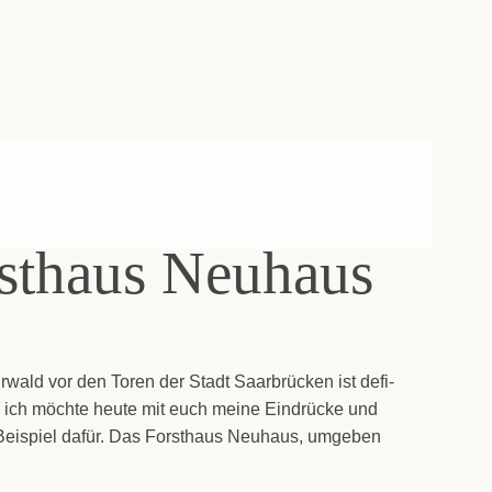
rst­haus Neu­haus
rwald vor den Toren der Stadt Saar­brü­cken ist defi­
und ich möch­te heu­te mit euch mei­ne Ein­drü­cke und
s Bei­spiel dafür. Das Forst­haus Neu­haus, umge­ben