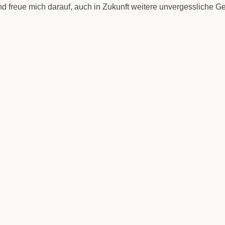
 freue mich dar­auf, auch in Zukunft wei­te­re unver­gess­li­che Ge