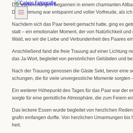
Die Vor­be­rei­tun­gen began­nen in einem char­man­ten Alt­ba
Die Stim­mung war ent­spannt und vol­ler Vor­freu­de, als ich
Nach­dem sich das Paar bereit gemacht hat­te, ging es get
statt – ein emo­tio­na­ler Moment, der von Natür­lich­keit un
Wald, wo wir die Lie­be und Ver­bun­den­heit des Paa­res ein­
Anschlie­ßend fand die freie Trau­ung auf einer Lich­tung n
das Ja-Wort, beglei­tet von per­sön­li­chen Gelüb­den und b
Nach der Trau­ung genos­sen die Gäs­te Sekt, bevor eine sen­sa
schun­gen, die für vie­le unver­gess­li­che Momen­te sorg­ten –
Ein wei­te­rer Höhe­punkt des Tages für das Paar war der ers­te
sorg­te für eine gemüt­li­che Atmo­sphä­re, die zum Fei­ern ein
Das lecke­re Essen wur­de beglei­tet von herz­li­chen Reden 
gra­fin ein­fan­gen durf­te. Von herz­li­chen Umar­mun­gen bi
heit.