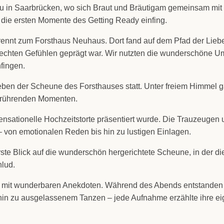
u in Saar­brü­cken, wo sich Braut und Bräu­ti­gam gemein­sam mit ih
 die ers­ten Momen­te des Get­ting Rea­dy ein­fing.
rennt zum Forst­haus Neu­haus. Dort fand auf dem Pfad der Lie­be
d ech­ten Gefüh­len geprägt war. Wir nutz­ten die wun­der­schö­ne Um
fin­gen.
eben der Scheu­ne des Forst­hau­ses statt. Unter frei­em Him­mel g
erüh­ren­den Momen­ten.
­tio­nel­le Hoch­zeits­tor­te prä­sen­tiert wur­de. Die Trau­zeu­gen
 von emo­tio­na­len Reden bis hin zu lus­ti­gen Ein­la­gen.
 Blick auf die wun­der­schön her­ge­rich­te­te Scheu­ne, in der die F
­lud.
mit wun­der­ba­ren Anek­do­ten. Wäh­rend des Abends ent­stan­den u
s hin zu aus­ge­las­se­nem Tan­zen – jede Auf­nah­me erzähl­te ihre 