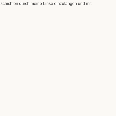
schich­ten durch mei­ne Lin­se ein­zu­fan­gen und mit