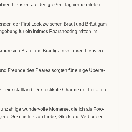
ren Liebs­ten auf den gro­ßen Tag vor­be­rei­te­ten.
n­den der First Look zwi­schen Braut und Bräu­ti­gam
ge­bung für ein inti­mes Paar­shoo­ting mit­ten im
aben sich Braut und Bräu­ti­gam vor ihren Liebs­ten
 und Freun­de des Paa­res sorg­ten für eini­ge Über­ra­
ei­er statt­fand. Der rus­ti­ka­le Charme der Loca­ti­on
nzäh­li­ge wun­der­vol­le Momen­te, die ich als Foto­
eige­ne Geschich­te von Lie­be, Glück und Ver­bun­den­