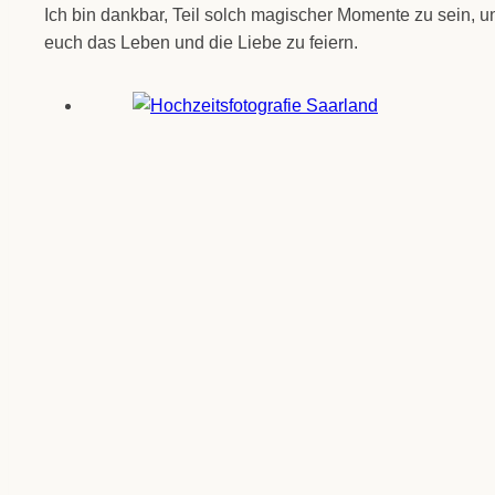
Ich bin dank­bar, Teil solch magi­scher Momen­te zu sein, und
euch das Leben und die Lie­be zu fei­ern.