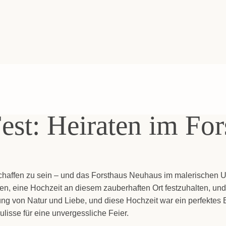
Fest: Hei­ra­ten im Fo
schaf­fen zu sein – und das Forst­haus Neu­haus im male­ri­schen U
­gen, eine Hoch­zeit an die­sem zau­ber­haf­ten Ort fest­zu­hal­ten, 
­dung von Natur und Lie­be, und die­se Hoch­zeit war ein per­fek­te
is­se für eine unver­gess­li­che Fei­er.