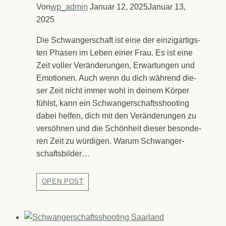
Von
wp_admin
Januar 12, 2025
Januar 13,
2025
Die Schwan­ger­schaft ist eine der ein­zig­ar­tigs­
ten Pha­sen im Leben einer Frau. Es ist eine
Zeit vol­ler Ver­än­de­run­gen, Erwar­tun­gen und
Emo­tio­nen. Auch wenn du dich wäh­rend die­
ser Zeit nicht immer wohl in dei­nem Kör­per
fühlst, kann ein Schwan­ger­schafts­shoo­ting
dabei hel­fen, dich mit den Ver­än­de­run­gen zu
ver­söh­nen und die Schön­heit die­ser beson­de­
ren Zeit zu wür­di­gen. War­um Schwan­ger­
schafts­bil­der…
Schwan­
OPEN POST
ger­
schafts­
bil­
der