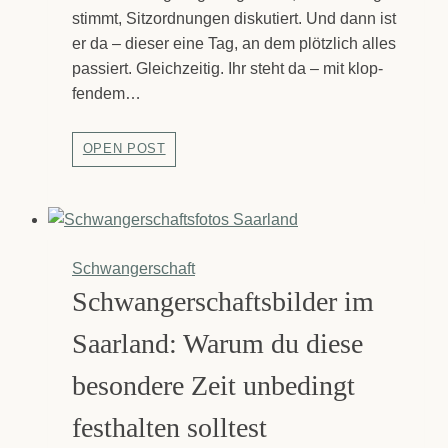
dy
stimmt, Sitz­ord­nun­gen dis­ku­tiert. Und dann ist
er da – die­ser eine Tag, an dem plötz­lich alles
pas­siert. Gleich­zei­tig. Ihr steht da – mit klop­
fen­dem…
Was
OPEN POST
bleibt,
wenn
der
Tag
vor­
Schwangerschaft
bei
ist?
Schwan­ger­schafts­bil­der im
Saar­land: War­um du die­se
beson­de­re Zeit unbe­dingt
fest­hal­ten soll­test