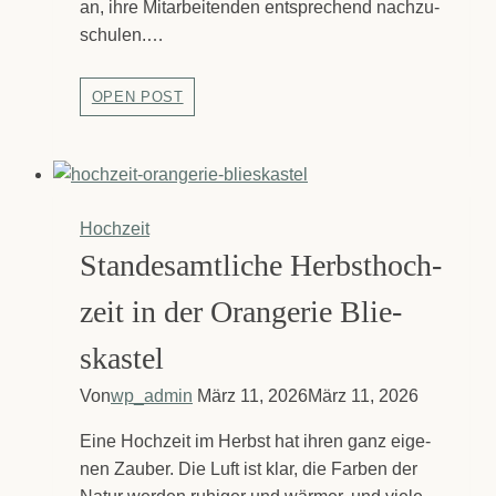
an, ihre Mit­ar­bei­ten­den ent­spre­chend nach­zu­
schu­len.…
Stil­
OPEN POST
lak­
ti­
on
Euro­
pa­
Hochzeit
ga­
le­
Stan­des­amt­li­che Herbst­hoch­
rie
Saar­
zeit in der Oran­ge­rie Blie­
brü­
cken
skas­tel
Von
wp_admin
März 11, 2026
März 11, 2026
Eine Hoch­zeit im Herbst hat ihren ganz eige­
nen Zau­ber. Die Luft ist klar, die Far­ben der