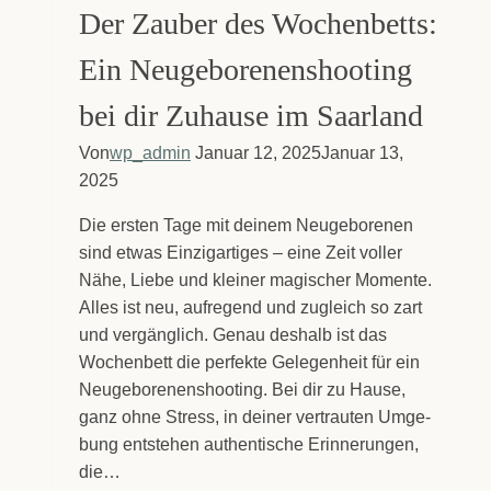
gen:
Der Zau­ber des Wochen­betts:
Dein
Baby­
Ein Neu­ge­bo­re­nen­shoo­ting
bauch­
shoo­
bei dir Zuhau­se im Saar­land
ting
Zuhau­
Von
wp_admin
Januar 12, 2025
Januar 13,
se
2025
im
Saar­
Die ers­ten Tage mit dei­nem Neu­ge­bo­re­nen
land
sind etwas Ein­zig­ar­ti­ges – eine Zeit vol­ler
Nähe, Lie­be und klei­ner magi­scher Momen­te.
Alles ist neu, auf­re­gend und zugleich so zart
und ver­gäng­lich. Genau des­halb ist das
Wochen­bett die per­fek­te Gele­gen­heit für ein
Neu­ge­bo­re­nen­shoo­ting. Bei dir zu Hau­se,
ganz ohne Stress, in dei­ner ver­trau­ten Umge­
bung ent­ste­hen authen­ti­sche Erin­ne­run­gen,
die…