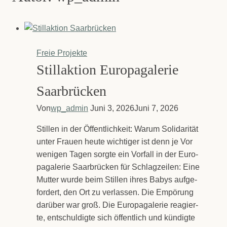
Freie Projekte
Stil­lak­ti­on Euro­pa­ga­le­rie
Saar­brü­cken
Von
wp_admin
Juni 3, 2026
Juni 7, 2026
Stil­len in der Öffent­lich­keit: War­um Soli­da­ri­tät
unter Frau­en heu­te wich­ti­ger ist denn je Vor
weni­gen Tagen sorg­te ein Vor­fall in der Euro­
pa­ga­le­rie Saar­brü­cken für Schlag­zei­len: Eine
Mut­ter wur­de beim Stil­len ihres Babys auf­ge­
for­dert, den Ort zu ver­las­sen. Die Empö­rung
dar­über war groß. Die Euro­pa­ga­le­rie reagier­
te, ent­schul­dig­te sich öffent­lich und kün­dig­te