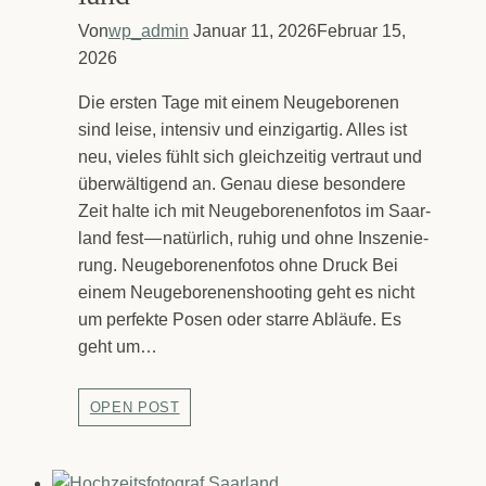
Blie­
Von
wp_admin
Januar 11, 2026
Februar 15,
skas­
2026
tel
Die ers­ten Tage mit einem Neu­ge­bo­re­nen
sind lei­se, inten­siv und ein­zig­ar­tig. Alles ist
neu, vie­les fühlt sich gleich­zei­tig ver­traut und
über­wäl­ti­gend an. Genau die­se beson­de­re
Zeit hal­te ich mit Neu­ge­bo­re­nen­fo­tos im Saar­
land fest — natür­lich, ruhig und ohne Insze­nie­
rung. Neu­ge­bo­re­nen­fo­tos ohne Druck Bei
einem Neu­ge­bo­re­nen­shoo­ting geht es nicht
um per­fek­te Posen oder star­re Abläu­fe. Es
geht um…
Der
OPEN POST
Zau­
ber
des